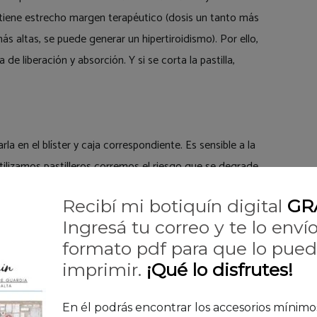
tiene estrecho margen terapéutico (dosis un tanto más
ás altas, se puede generar un hipertiroidismo). Por ello,
de liberación y absorción. Y si se corta la pastilla,
a en el blíster y caja correspondiente. Es sensible a la
 utilizamos pastilleros corremos el riesgo que se degrade
Recibí mi botiquín digital
GR
Ingresá tu correo y te lo enví
formato pdf para que lo pue
ntes del desayuno, con un vaso de agua (más de 100
imprimir.
¡Qué lo disfrutes!
toma, ya que podría provocar acidez estomacal.
En él podrás encontrar los accesorios mínim