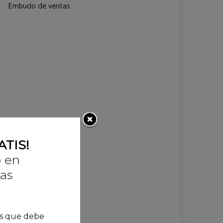
Embudo de ventas
ATIS!
o en
das
os que debe