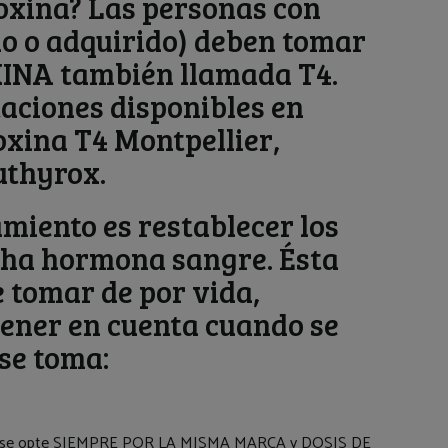
oxina? Las personas con
do o adquirido) deben tomar
INA también llamada T4.
taciones disponibles en
oxina T4 Montpellier,
uthyrox.
amiento es restablecer los
cha hormona sangre. Ésta
 tomar de por vida,
tener en cuenta cuando se
se toma:
pra se opte SIEMPRE POR LA MISMA MARCA y DOSIS DE