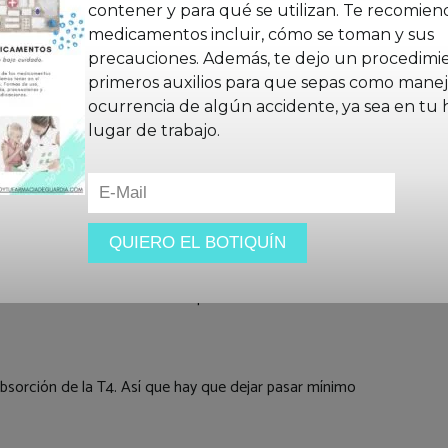
contener y para qué se utilizan. Te recomien
 pastilla entera y sola se disolverá en el tracto
medicamentos incluir, cómo se toman y sus
precauciones. Además, te dejo un procedimi
primeros auxilios para que sepas como manej
ocurrencia de algún accidente, ya sea en tu 
lugar de trabajo.
hay que EVITAR EN EL DESAYUNO LAS FIBRAS (salvado
ción de la T4.
n es en ayunas, primero se toma la T4. La hormona
i tomamos un antiácido dicho paso se ve limitado.
 absorción de la T4. Así que hay que dejar pasar mínimo