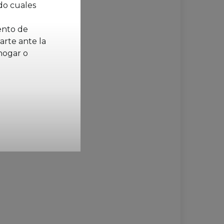
do cuales
ento de
arte ante la
hogar o